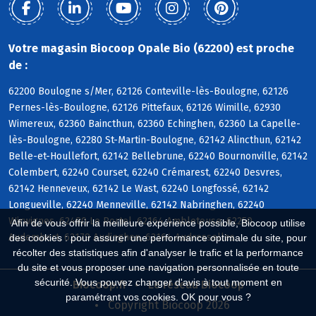
Votre magasin Biocoop Opale Bio (62200) est proche
de :
62200 Boulogne s/Mer, 62126 Conteville-lès-Boulogne, 62126
Pernes-lès-Boulogne, 62126 Pittefaux, 62126 Wimille, 62930
Wimereux, 62360 Baincthun, 62360 Echinghen, 62360 La Capelle-
lès-Boulogne, 62280 St-Martin-Boulogne, 62142 Alincthun, 62142
Belle-et-Houllefort, 62142 Bellebrune, 62240 Bournonville, 62142
Colembert, 62240 Courset, 62240 Crémarest, 62240 Desvres,
62142 Henneveux, 62142 Le Wast, 62240 Longfossé, 62142
Longueville, 62240 Menneville, 62142 Nabringhen, 62240
Wirwignes, 62480 Le Portel, 62164 Ambleteuse, 62250
Afin de vous offrir la meilleure expérience possible, Biocoop utilise
Audembert, 62179 Audinghen, 62164 Audresselles
des cookies : pour assurer une performance optimale du site, pour
récolter des statistiques afin d'analyser le trafic et la performance
du site et vous proposer une navigation personnalisée en toute
sécurité. Vous pouvez changer d'avis à tout moment en
Biocoop.fr
Le réseau Biocoop
paramétrant vos cookies. OK pour vous ?
Copyright Biocoop 2026