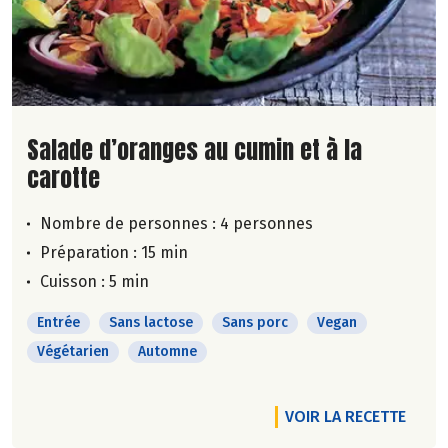
Lire la suite de la recette
Salade d’oranges au cumin et à la
carotte
Nombre de personnes :
4 personnes
Préparation : 15 min
Cuisson : 5 min
Entrée
Sans lactose
Sans porc
Vegan
Végétarien
Automne
VOIR LA RECETTE