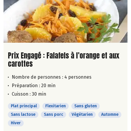
Lire la suite de la recette
Prix Engagé : Falafels à l’orange et aux
carottes
Nombre de personnes :
4 personnes
Préparation : 20 min
Cuisson : 30 min
Plat principal
Flexitarien
Sans gluten
Sans lactose
Sans porc
Végétarien
Automne
Hiver