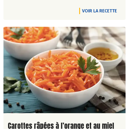
VOIR LA RECETTE
Lire la suite de la recette
Carottes râpées à l’orange et au miel