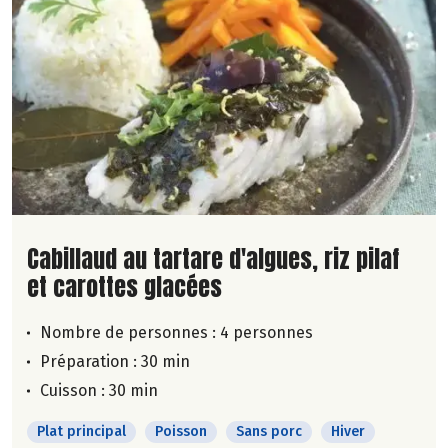
Lire la suite de la recette
Cabillaud au tartare d'algues, riz pilaf
et carottes glacées
Nombre de personnes :
4 personnes
Préparation : 30 min
Cuisson : 30 min
Plat principal
Poisson
Sans porc
Hiver