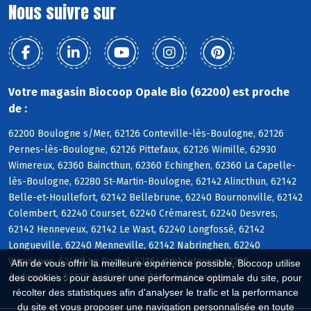
Nous suivre sur
Votre magasin Biocoop Opale Bio (62200) est proche
de :
62200 Boulogne s/Mer, 62126 Conteville-lès-Boulogne, 62126
Pernes-lès-Boulogne, 62126 Pittefaux, 62126 Wimille, 62930
Wimereux, 62360 Baincthun, 62360 Echinghen, 62360 La Capelle-
lès-Boulogne, 62280 St-Martin-Boulogne, 62142 Alincthun, 62142
Belle-et-Houllefort, 62142 Bellebrune, 62240 Bournonville, 62142
Colembert, 62240 Courset, 62240 Crémarest, 62240 Desvres,
62142 Henneveux, 62142 Le Wast, 62240 Longfossé, 62142
Longueville, 62240 Menneville, 62142 Nabringhen, 62240
Wirwignes, 62480 Le Portel, 62164 Ambleteuse, 62250
Afin de vous offrir la meilleure expérience possible, Biocoop utilise
Audembert, 62179 Audinghen, 62164 Audresselles
des cookies : pour assurer une performance optimale du site, pour
récolter des statistiques afin d'analyser le trafic et la performance
du site et vous proposer une navigation personnalisée en toute