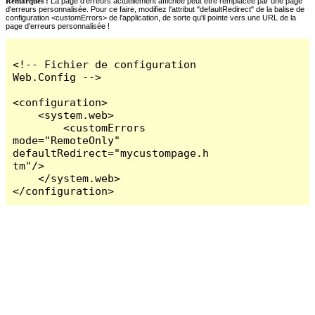
Remarques :
La page d'erreurs actuellement affichée peut être remplacée par une page
d'erreurs personnalisée. Pour ce faire, modifiez l'attribut "defaultRedirect" de la balise de
configuration <customErrors> de l'application, de sorte qu'il pointe vers une URL de la
page d'erreurs personnalisée !
<!-- Fichier de configuration 
Web.Config -->

<configuration>

    <system.web>

        <customErrors 
mode="RemoteOnly" 
defaultRedirect="mycustompage.h
tm"/>

    </system.web>

</configuration>