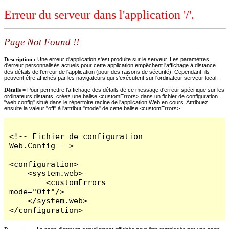
Erreur du serveur dans l'application '/'.
Page Not Found !!
Description :
Une erreur d'application s'est produite sur le serveur. Les paramètres
d'erreur personnalisés actuels pour cette application empêchent l'affichage à distance
des détails de l'erreur de l'application (pour des raisons de sécurité). Cependant, ils
peuvent être affichés par les navigateurs qui s'exécutent sur l'ordinateur serveur local.
Détails =
Pour permettre l'affichage des détails de ce message d'erreur spécifique sur les
ordinateurs distants, créez une balise <customErrors> dans un fichier de configuration
"web.config" situé dans le répertoire racine de l'application Web en cours. Attribuez
ensuite la valeur "off" à l'attribut "mode" de cette balise <customErrors>.
<!-- Fichier de configuration 
Web.Config -->

<configuration>

    <system.web>

        <customErrors 
mode="Off"/>

    </system.web>

</configuration>