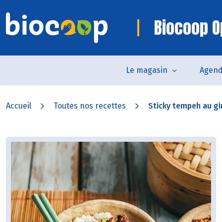
Biocoop O
Le magasin
Agen
Accueil
Toutes nos recettes
Sticky tempeh au gin