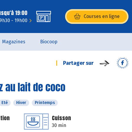
usqu'à 19:00
Courses en ligne
(s’ouvre dans une nouvelle fenêtr
 9h30 - 19h00
Magazines
Biocoop
Partager sur
 au lait de coco
Eté
Hiver
Printemps
tion
Cuisson
30 min