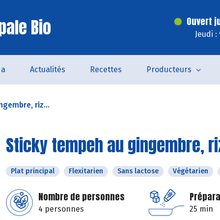
pale Bio
Ouvert j
Jeudi :
da
Actualités
Recettes
Producteurs
gembre, riz...
Sticky tempeh au gingembre, riz
Plat principal
Flexitarien
Sans lactose
Végétarien
Nombre de personnes
Prépara
4 personnes
25 min