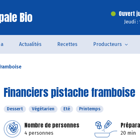
pale Bio
Ouvert j
Jeudi :
da
Actualités
Recettes
Producteurs
 framboise
Financiers pistache framboise
Dessert
Végétarien
Eté
Printemps
Nombre de personnes
Prépara
4 personnes
20 min