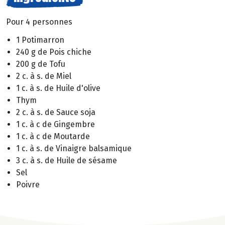
Pour 4 personnes
1 Potimarron
240 g de Pois chiche
200 g de Tofu
2 c. à s. de Miel
1 c. à s. de Huile d'olive
Thym
2 c. à s. de Sauce soja
1 c. à c de Gingembre
1 c. à c de Moutarde
1 c. à s. de Vinaigre balsamique
3 c. à s. de Huile de sésame
Sel
Poivre