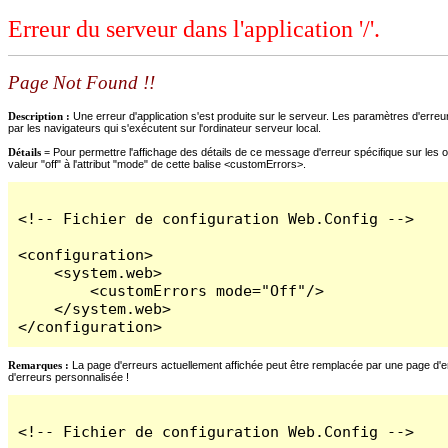
Erreur du serveur dans l'application '/'.
Page Not Found !!
Description :
Une erreur d'application s'est produite sur le serveur. Les paramètres d'erreur
par les navigateurs qui s'exécutent sur l'ordinateur serveur local.
Détails =
Pour permettre l'affichage des détails de ce message d'erreur spécifique sur les o
valeur "off" à l'attribut "mode" de cette balise <customErrors>.
<!-- Fichier de configuration Web.Config -->

<configuration>

    <system.web>

        <customErrors mode="Off"/>

    </system.web>

</configuration>
Remarques :
La page d'erreurs actuellement affichée peut être remplacée par une page d'erre
d'erreurs personnalisée !
<!-- Fichier de configuration Web.Config -->
