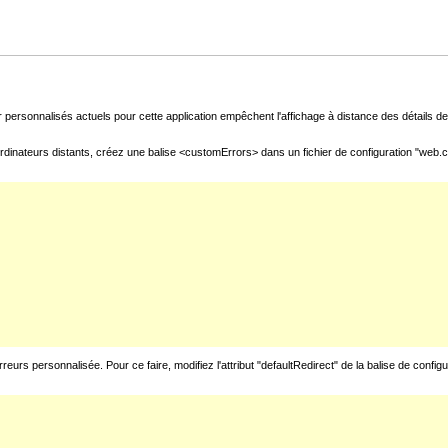
 personnalisés actuels pour cette application empêchent l'affichage à distance des détails de 
rdinateurs distants, créez une balise <customErrors> dans un fichier de configuration "web.con
urs personnalisée. Pour ce faire, modifiez l'attribut "defaultRedirect" de la balise de config