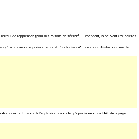
l'erreur de l'application (pour des raisons de sécurité). Cependant, ils peuvent être affichés
fig" situé dans le répertoire racine de l'application Web en cours. Attribuez ensuite la
uration <customErrors> de l'application, de sorte qu'il pointe vers une URL de la page