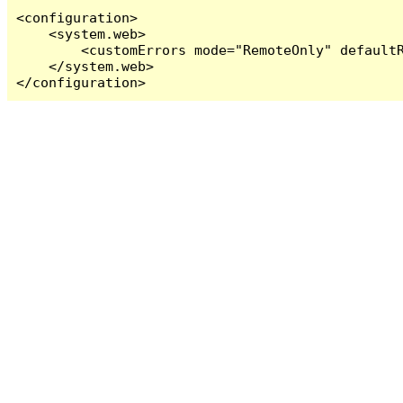
<configuration>

    <system.web>

        <customErrors mode="RemoteOnly" defaultR
    </system.web>

</configuration>