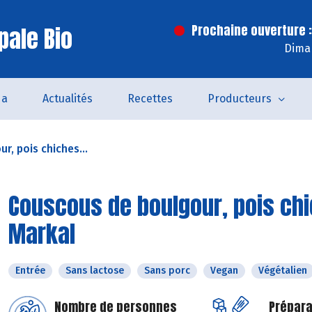
pale Bio
Prochaine ouverture :
Dima
da
Actualités
Recettes
Producteurs
, pois chiches...
Couscous de boulgour, pois chi
Markal
Entrée
Sans lactose
Sans porc
Vegan
Végétalien
Nombre de personnes
Prépara