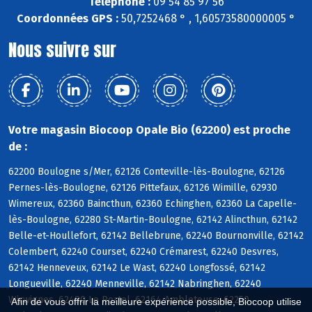
Téléphone :
09 54 85 97 56
Coordonnées GPS :
50,7252468 ° , 1,60573580000005 °
Nous suivre sur
Votre magasin Biocoop Opale Bio (62200) est proche
de :
62200 Boulogne s/Mer, 62126 Conteville-lès-Boulogne, 62126
Pernes-lès-Boulogne, 62126 Pittefaux, 62126 Wimille, 62930
Wimereux, 62360 Baincthun, 62360 Echinghen, 62360 La Capelle-
lès-Boulogne, 62280 St-Martin-Boulogne, 62142 Alincthun, 62142
Belle-et-Houllefort, 62142 Bellebrune, 62240 Bournonville, 62142
Colembert, 62240 Courset, 62240 Crémarest, 62240 Desvres,
62142 Henneveux, 62142 Le Wast, 62240 Longfossé, 62142
Longueville, 62240 Menneville, 62142 Nabringhen, 62240
Wirwignes, 62480 Le Portel, 62164 Ambleteuse, 62250
Afin de vous offrir la meilleure expérience possible, Biocoop utilise