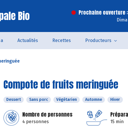
pale Bio
Prochaine ouverture :
Dima
da
Actualités
Recettes
Producteurs
meringuée
Compote de fruits meringuée
Dessert
Sans porc
Végétarien
Automne
Hiver
Nombre de personnes
Prépara
4 personnes
15 min