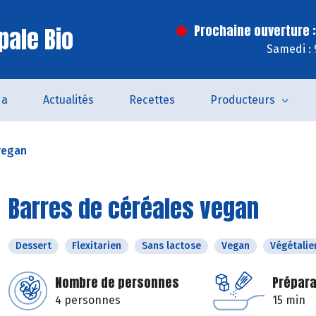
pale Bio
Prochaine ouverture :
Samedi : 
da
Actualités
Recettes
Producteurs
vegan
Barres de céréales vegan
Dessert
Flexitarien
Sans lactose
Vegan
Végétalie
Nombre de personnes
Prépara
4 personnes
15 min