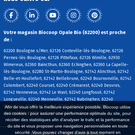
Votre magasin Biocoop Opale Bio (62200) est proche
de :
62200 Boulogne s/Mer, 62126 Conteville-lès-Boulogne, 62126
Pernes-lès-Boulogne, 62126 Pittefaux, 62126 Wimille, 62930
Wimereux, 62360 Baincthun, 62360 Echinghen, 62360 La Capelle-
lès-Boulogne, 62280 St-Martin-Boulogne, 62142 Alincthun, 62142
Belle-et-Houllefort, 62142 Bellebrune, 62240 Bournonville, 62142
Colembert, 62240 Courset, 62240 Crémarest, 62240 Desvres,
62142 Henneveux, 62142 Le Wast, 62240 Longfossé, 62142
Longueville, 62240 Menneville, 62142 Nabringhen, 62240
Wirwignes, 62480 Le Portel, 62164 Ambleteuse, 62250
Afin de vous offrir la meilleure expérience possible, Biocoop utilise
Audembert, 62179 Audinghen, 62164 Audresselles
des cookies : pour assurer une performance optimale du site, pour
récolter des statistiques afin d'analyser le trafic et la performance
du site et vous proposer une navigation personnalisée en toute
sécurité. Vous pouvez changer d'avis à tout moment en
Biocoop.fr
Le réseau Biocoop