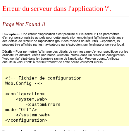
Erreur du serveur dans l'application '/'.
Page Not Found !!
Description :
Une erreur d'application s'est produite sur le serveur. Les paramètres
d'erreur personnalisés actuels pour cette application empêchent l'affichage à distance
des détails de l'erreur de l'application (pour des raisons de sécurité). Cependant, ils
peuvent être affichés par les navigateurs qui s'exécutent sur l'ordinateur serveur local.
Détails =
Pour permettre l'affichage des détails de ce message d'erreur spécifique sur les
ordinateurs distants, créez une balise <customErrors> dans un fichier de configuration
"web.config" situé dans le répertoire racine de l'application Web en cours. Attribuez
ensuite la valeur "off" à l'attribut "mode" de cette balise <customErrors>.
<!-- Fichier de configuration 
Web.Config -->

<configuration>

    <system.web>

        <customErrors 
mode="Off"/>

    </system.web>

</configuration>