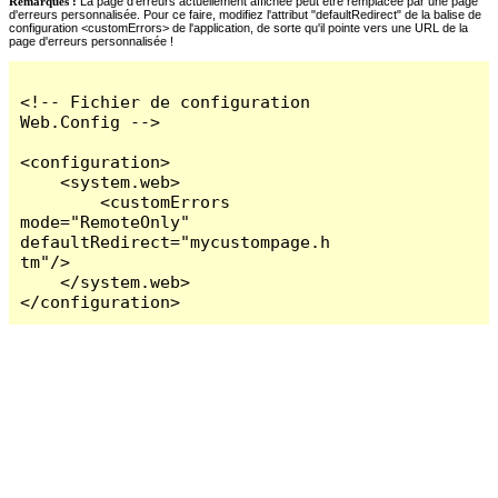
Remarques :
La page d'erreurs actuellement affichée peut être remplacée par une page
d'erreurs personnalisée. Pour ce faire, modifiez l'attribut "defaultRedirect" de la balise de
configuration <customErrors> de l'application, de sorte qu'il pointe vers une URL de la
page d'erreurs personnalisée !
<!-- Fichier de configuration 
Web.Config -->

<configuration>

    <system.web>

        <customErrors 
mode="RemoteOnly" 
defaultRedirect="mycustompage.h
tm"/>

    </system.web>

</configuration>