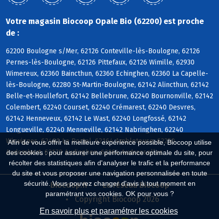
Votre magasin Biocoop Opale Bio (62200) est proche
de :
62200 Boulogne s/Mer, 62126 Conteville-lès-Boulogne, 62126
Pernes-lès-Boulogne, 62126 Pittefaux, 62126 Wimille, 62930
Wimereux, 62360 Baincthun, 62360 Echinghen, 62360 La Capelle-
lès-Boulogne, 62280 St-Martin-Boulogne, 62142 Alincthun, 62142
Belle-et-Houllefort, 62142 Bellebrune, 62240 Bournonville, 62142
Colembert, 62240 Courset, 62240 Crémarest, 62240 Desvres,
62142 Henneveux, 62142 Le Wast, 62240 Longfossé, 62142
Longueville, 62240 Menneville, 62142 Nabringhen, 62240
Wirwignes, 62480 Le Portel, 62164 Ambleteuse, 62250
Afin de vous offrir la meilleure expérience possible, Biocoop utilise
Audembert, 62179 Audinghen, 62164 Audresselles
des cookies : pour assurer une performance optimale du site, pour
récolter des statistiques afin d'analyser le trafic et la performance
du site et vous proposer une navigation personnalisée en toute
sécurité. Vous pouvez changer d'avis à tout moment en
Biocoop.fr
Le réseau Biocoop
paramétrant vos cookies. OK pour vous ?
Copyright Biocoop 2026
En savoir plus et paramétrer les cookies