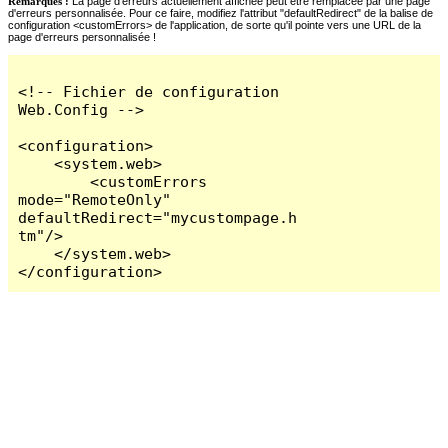
Remarques :
La page d'erreurs actuellement affichée peut être remplacée par une page
d'erreurs personnalisée. Pour ce faire, modifiez l'attribut "defaultRedirect" de la balise de
configuration <customErrors> de l'application, de sorte qu'il pointe vers une URL de la
page d'erreurs personnalisée !
<!-- Fichier de configuration 
Web.Config -->

<configuration>

    <system.web>

        <customErrors 
mode="RemoteOnly" 
defaultRedirect="mycustompage.h
tm"/>

    </system.web>

</configuration>