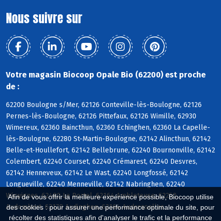
Nous suivre sur
Votre magasin Biocoop Opale Bio (62200) est proche
de :
62200 Boulogne s/Mer, 62126 Conteville-lès-Boulogne, 62126
Pernes-lès-Boulogne, 62126 Pittefaux, 62126 Wimille, 62930
Wimereux, 62360 Baincthun, 62360 Echinghen, 62360 La Capelle-
lès-Boulogne, 62280 St-Martin-Boulogne, 62142 Alincthun, 62142
Belle-et-Houllefort, 62142 Bellebrune, 62240 Bournonville, 62142
Colembert, 62240 Courset, 62240 Crémarest, 62240 Desvres,
62142 Henneveux, 62142 Le Wast, 62240 Longfossé, 62142
Longueville, 62240 Menneville, 62142 Nabringhen, 62240
Wirwignes, 62480 Le Portel, 62164 Ambleteuse, 62250
Afin de vous offrir la meilleure expérience possible, Biocoop utilise
Audembert, 62179 Audinghen, 62164 Audresselles
des cookies : pour assurer une performance optimale du site, pour
récolter des statistiques afin d'analyser le trafic et la performance