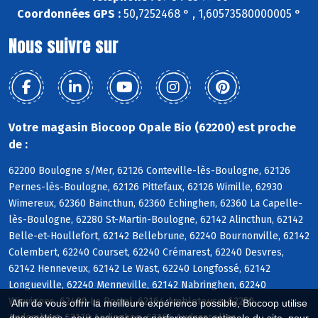
Coordonnées GPS :
50,7252468 ° , 1,60573580000005 °
Nous suivre sur
Votre magasin Biocoop Opale Bio (62200) est proche
de :
62200 Boulogne s/Mer, 62126 Conteville-lès-Boulogne, 62126
Pernes-lès-Boulogne, 62126 Pittefaux, 62126 Wimille, 62930
Wimereux, 62360 Baincthun, 62360 Echinghen, 62360 La Capelle-
lès-Boulogne, 62280 St-Martin-Boulogne, 62142 Alincthun, 62142
Belle-et-Houllefort, 62142 Bellebrune, 62240 Bournonville, 62142
Colembert, 62240 Courset, 62240 Crémarest, 62240 Desvres,
62142 Henneveux, 62142 Le Wast, 62240 Longfossé, 62142
Longueville, 62240 Menneville, 62142 Nabringhen, 62240
Wirwignes, 62480 Le Portel, 62164 Ambleteuse, 62250
Afin de vous offrir la meilleure expérience possible, Biocoop utilise
Audembert, 62179 Audinghen, 62164 Audresselles