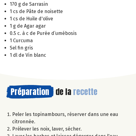
170 g de Sarrasin
1 cs de Pâte de noisette
1 cs de Huile d'olive
1 g de Agar agar
0.5 c. à c de Purée d’umébosis
1 Curcuma
Sel fin gris
1 dl de Vin blanc
Préparation
de la
recette
Peler les topinambours, réserver dans une eau
citronnée.
Prélever les noix, laver, sécher.