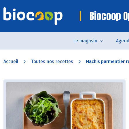
Biocoop O
Le magasin
Agen
Accueil
Toutes nos recettes
Hachis parmentier re