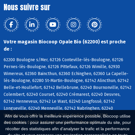
Nous suivre sur
Votre magasin Biocoop Opale Bio (62200) est proche
de :
62200 Boulogne s/Mer, 62126 Conteville-lès-Boulogne, 62126
Pernes-lès-Boulogne, 62126 Pittefaux, 62126 Wimille, 62930
Wimereux, 62360 Baincthun, 62360 Echinghen, 62360 La Capelle-
lès-Boulogne, 62280 St-Martin-Boulogne, 62142 Alincthun, 62142
Belle-et-Houllefort, 62142 Bellebrune, 62240 Bournonville, 62142
Colembert, 62240 Courset, 62240 Crémarest, 62240 Desvres,
62142 Henneveux, 62142 Le Wast, 62240 Longfossé, 62142
Longueville, 62240 Menneville, 62142 Nabringhen, 62240
Wirwignes, 62480 Le Portel, 62164 Ambleteuse, 62250
Afin de vous offrir la meilleure expérience possible, Biocoop utilise
Audembert, 62179 Audinghen, 62164 Audresselles
des cookies : pour assurer une performance optimale du site, pour
récolter des statistiques afin d'analyser le trafic et la performance