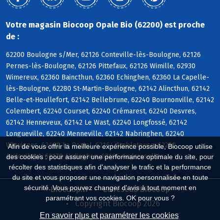
Votre magasin Biocoop Opale Bio (62200) est proche
de :
62200 Boulogne s/Mer, 62126 Conteville-lès-Boulogne, 62126
Pernes-lès-Boulogne, 62126 Pittefaux, 62126 Wimille, 62930
Wimereux, 62360 Baincthun, 62360 Echinghen, 62360 La Capelle-
lès-Boulogne, 62280 St-Martin-Boulogne, 62142 Alincthun, 62142
Belle-et-Houllefort, 62142 Bellebrune, 62240 Bournonville, 62142
Colembert, 62240 Courset, 62240 Crémarest, 62240 Desvres,
62142 Henneveux, 62142 Le Wast, 62240 Longfossé, 62142
Longueville, 62240 Menneville, 62142 Nabringhen, 62240
Wirwignes, 62480 Le Portel, 62164 Ambleteuse, 62250
Afin de vous offrir la meilleure expérience possible, Biocoop utilise
Audembert, 62179 Audinghen, 62164 Audresselles
des cookies : pour assurer une performance optimale du site, pour
récolter des statistiques afin d'analyser le trafic et la performance
du site et vous proposer une navigation personnalisée en toute
sécurité. Vous pouvez changer d'avis à tout moment en
Biocoop.fr
Le réseau Biocoop
paramétrant vos cookies. OK pour vous ?
Copyright Biocoop 2026
En savoir plus et paramétrer les cookies