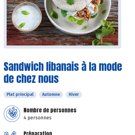
Sandwich libanais à la mode
de chez nous
Plat principal
Automne
Hiver
Nombre de personnes
4 personnes
Préparation