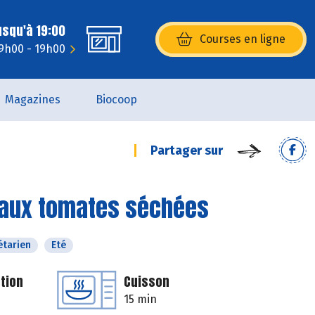
usqu'à 19:00
Courses en ligne
(s’ouvre dans une nouvelle fenêtr
9h00 - 19h00
Magazines
Biocoop
Partager sur
ps aux tomates séchées
étarien
Eté
tion
Cuisson
15 min