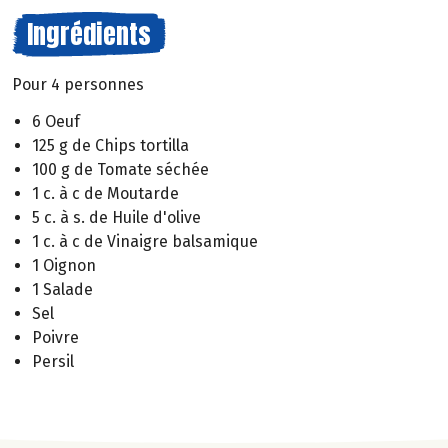
Ingrédients
Pour 4 personnes
6 Oeuf
125 g de Chips tortilla
100 g de Tomate séchée
1 c. à c de Moutarde
5 c. à s. de Huile d'olive
1 c. à c de Vinaigre balsamique
1 Oignon
1 Salade
Sel
Poivre
Persil