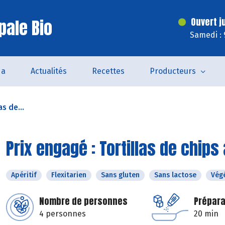
pale Bio
Ouvert j
Samedi : 
da
Actualités
Recettes
Producteurs
as de...
Prix engagé : Tortillas de chi
Apéritif
Flexitarien
Sans gluten
Sans lactose
Vég
Nombre de personnes
Prépara
4 personnes
20 min