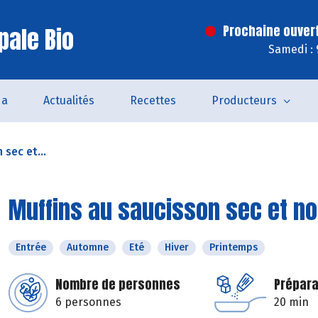
pale Bio
Prochaine ouver
Samedi : 
da
Actualités
Recettes
Producteurs
 sec et...
Muffins au saucisson sec et no
Entrée
Automne
Eté
Hiver
Printemps
Nombre de personnes
Prépara
6 personnes
20 min