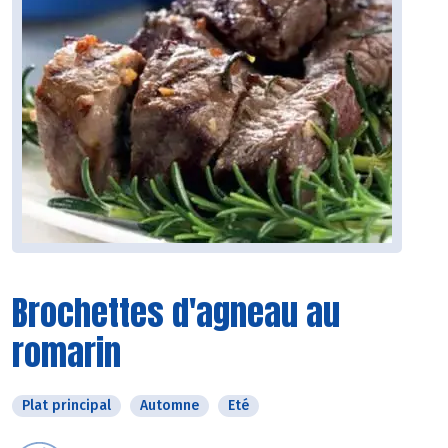
Brochettes d'agneau au
romarin
Plat principal
Automne
Eté