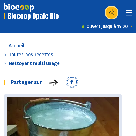
Biocoop Opale Bio
(s’ouvre dans u
Ouvert jusqu'à 19:00
Accueil
Toutes nos recettes
Nettoyant multi usage
Partager sur