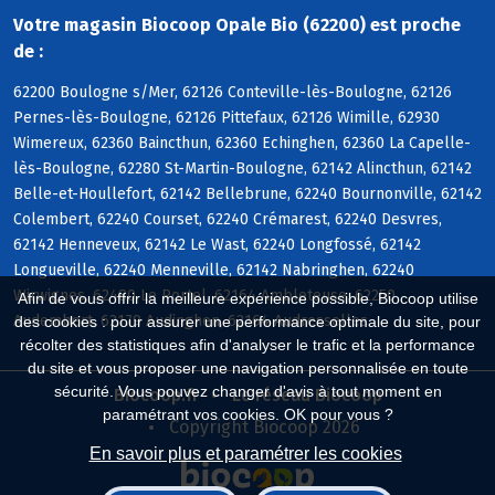
Votre magasin Biocoop Opale Bio (62200) est proche
de :
62200 Boulogne s/Mer, 62126 Conteville-lès-Boulogne, 62126
Pernes-lès-Boulogne, 62126 Pittefaux, 62126 Wimille, 62930
Wimereux, 62360 Baincthun, 62360 Echinghen, 62360 La Capelle-
lès-Boulogne, 62280 St-Martin-Boulogne, 62142 Alincthun, 62142
Belle-et-Houllefort, 62142 Bellebrune, 62240 Bournonville, 62142
Colembert, 62240 Courset, 62240 Crémarest, 62240 Desvres,
62142 Henneveux, 62142 Le Wast, 62240 Longfossé, 62142
Longueville, 62240 Menneville, 62142 Nabringhen, 62240
Wirwignes, 62480 Le Portel, 62164 Ambleteuse, 62250
Afin de vous offrir la meilleure expérience possible, Biocoop utilise
Audembert, 62179 Audinghen, 62164 Audresselles
des cookies : pour assurer une performance optimale du site, pour
récolter des statistiques afin d'analyser le trafic et la performance
du site et vous proposer une navigation personnalisée en toute
sécurité. Vous pouvez changer d'avis à tout moment en
Biocoop.fr
Le réseau Biocoop
paramétrant vos cookies. OK pour vous ?
Copyright Biocoop 2026
En savoir plus et paramétrer les cookies