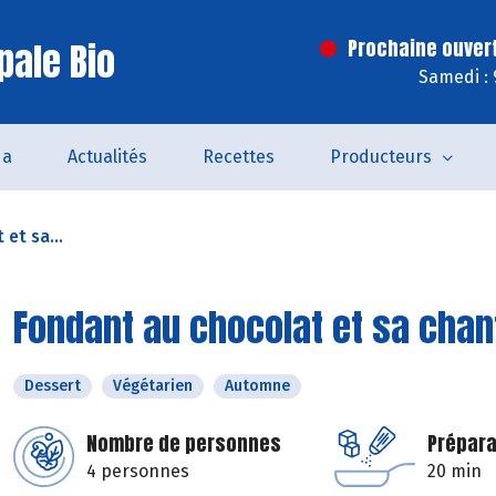
pale Bio
Prochaine ouver
Samedi : 
da
Actualités
Recettes
Producteurs
et sa...
Fondant au chocolat et sa chant
Dessert
Végétarien
Automne
Nombre de personnes
Prépara
4 personnes
20 min