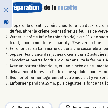
Préparation
de la
recette
Préparer la chantilly : faire chauffer à feu doux la crè
du feu, filtrer la crème pour retirer les feuilles de verv
Verser la crème infusée (bien froide) avec 10 g de sucr
fouet) pour la monter en chantilly. Réserver au frais.
Faire fondre au bain marie ou dans une casserole à feu 
Séparer les blancs des jaunes d’œufs dans 2 saladiers
chocolat et beurre fondus. Ajouter ensuite la farine. Dé
Avec un batteur électrique, et une pincée de sel, mon
délicatement le reste à l’aide d’une spatule pour les in
Beurrer et fariner légèrement votre moule et y verser 
Enfourner pendant 25mn, puis déguster le fondant tiède
Retour à la liste
Imprimer la recette