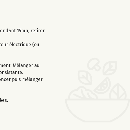
 pendant 15mn, retirer
teur électrique (ou
ement. Mélanger au
consistante.
mencer puis mélanger
ées.