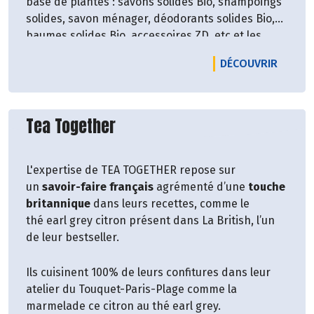
base de plantes : savons solides Bio, shampoings
solides, savon ménager, déodorants solides Bio,
baumes solides Bio, accessoires ZD, etc et les
petits nouveaux : les sérums visage !
LE PRO
DÉCOUVRIR
Vous pouvez ainsi prendre soin de vous et de
toute votre famille avec des produits de qualité,
bons pour l’environnement et éthiquement
Découvrir le producteur
responsables.
Tea Together
L'expertise de TEA TOGETHER repose sur
un
savoir-faire français
agrémenté d’une
touche
britannique
dans leurs recettes, comme le
thé earl grey citron présent dans La British, l’un
de leur bestseller.
Ils cuisinent 100% de leurs confitures dans leur
atelier du Touquet-Paris-Plage comme la
marmelade ce citron au thé earl grey.