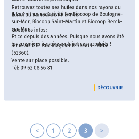
Retrouvez toutes ses huiles dans nos rayons du
Il fournit en exclusivité les Biocoop de Boulogne-
Lundi au Samedi de 9h à 19h.
sur-Mer, Biocoop Saint-Martin et Biocoop Berck-
sur-Mer.
Quelques infos:
Et ce depuis des années. Puisque nous avons été
les premiers à croire en lui et ses produits !
Situé au 1281 Rue Magnier à Hesdin-l'Abbé
(62360).
Vente sur place possible.
Tèl:
09 62 08 56 81
LE PRO
DÉCOUVRIR
<
1
2
3
>