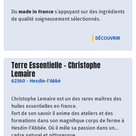
Du
made in France
s’appuyant sur des ingrédients
de qualité soigneusement sélectionnés.
LE PRO
DÉCOUVRIR
Découvrir le producteur
Terre Essentielle - Christophe
Lemaire
62360
-
Hesdin-l'Abbé
Christophe Lemaire est un des rares maîtres des
huiles essentielles en France.
Fort de son savoir il anime des ateliers et des
formations dans son magnifique corps de ferme à
Hesdin-l'Abbée. Où il mêle sa passion dans un
cadre naturel et pittoresque.