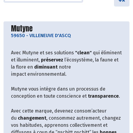
Découvrir le producteur
Mutyne
59650
-
VILLENEUVE D'ASCQ
Avec Mutyne et ses solutions
"clean"
qui éliminent
et illuminent,
préservez
l’écosystème, la faune et
la flore en
diminuant
notre
impact environnemental.
Mutyne vous intégre dans un processus de
conception en toute conscience et
transparence
.
Avec cette marque, devenez consom’acteur
du
changement
, consommez autrement, changez
vos habitudes, apprenons collectivement et
diffusons à coup de “pschitt pschitt” les
bonnes