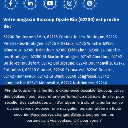
Votre magasin Biocoop Opale Bio (62200) est proche
de :
62200 Boulogne s/Mer, 62126 Conteville-lès-Boulogne, 62126
Pernes-lès-Boulogne, 62126 Pittefaux, 62126 Wimille, 62930
Wimereux, 62360 Baincthun, 62360 Echinghen, 62360 La Capelle-
lès-Boulogne, 62280 St-Martin-Boulogne, 62142 Alincthun, 62142
Belle-et-Houllefort, 62142 Bellebrune, 62240 Bournonville, 62142
Colembert, 62240 Courset, 62240 Crémarest, 62240 Desvres,
62142 Henneveux, 62142 Le Wast, 62240 Longfossé, 62142
Longueville, 62240 Menneville, 62142 Nabringhen, 62240
Wirwignes, 62480 Le Portel, 62164 Ambleteuse, 62250
Afin de vous offrir la meilleure expérience possible, Biocoop utilise
Audembert, 62179 Audinghen, 62164 Audresselles
des cookies : pour assurer une performance optimale du site, pour
récolter des statistiques afin d'analyser le trafic et la performance
du site et vous proposer une navigation personnalisée en toute
sécurité. Vous pouvez changer d'avis à tout moment en
Biocoop.fr
Le réseau Biocoop
paramétrant vos cookies. OK pour vous ?
Copyright Biocoop 2026